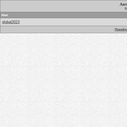
Авт
В
Имя
global2023
Перейти