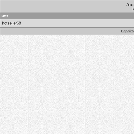
Авт
В
Имя
hotseller68
Перейти