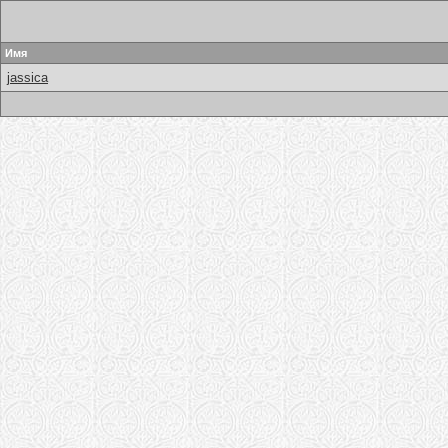
Имя
jassica