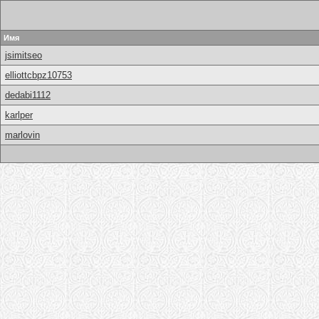
Имя
jsimitseo
elliottcbpz10753
dedabi1112
karlper
marlovin