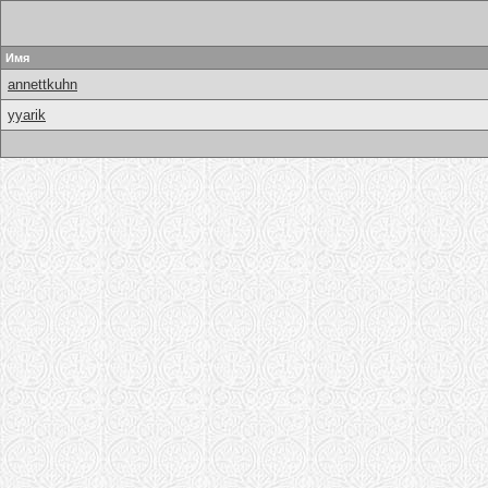
Имя
annettkuhn
yyarik