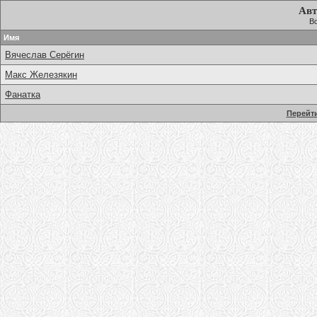
Авт
В
Имя
Вячеслав Серёгин
Макс Железякин
Фанатка
Перейти