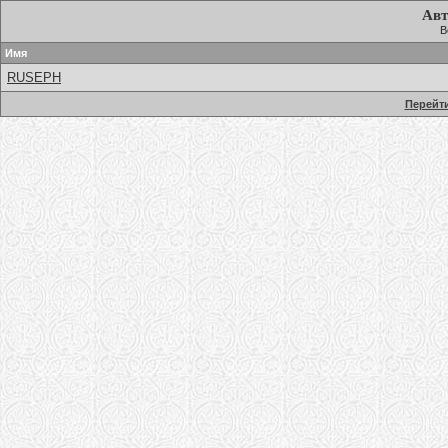
Авт
В
Имя
RUSEPH
Перейти