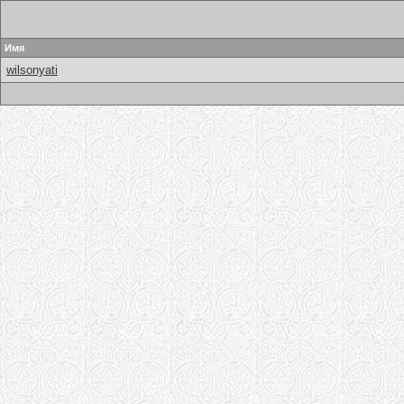
Имя
wilsonyati