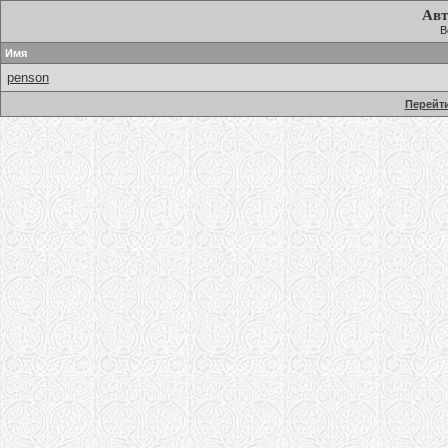
Авт
В
Имя
penson
Перейти