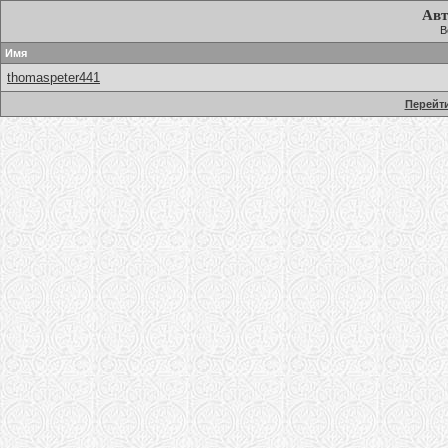
Авт
В
Имя
thomaspeter441
Перейти