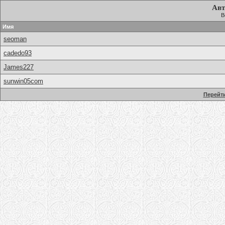
Авт
В
Имя
seoman
cadedo93
James227
sunwin05com
Перейти