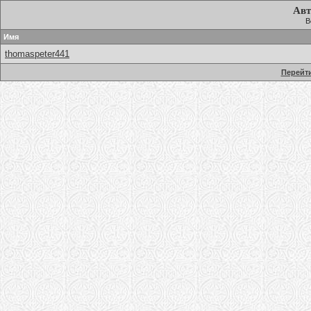
Авт
В
Имя
thomaspeter441
Перейти