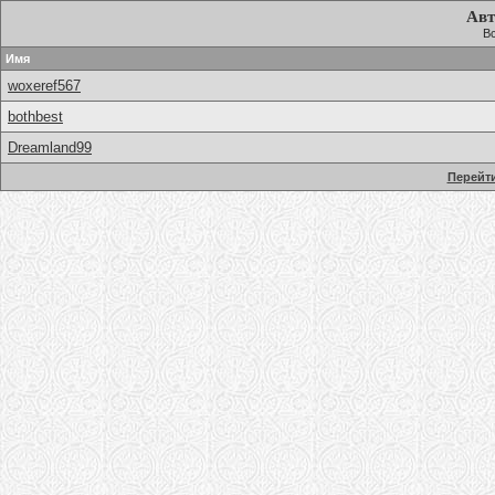
Авт
Вс
Имя
woxeref567
bothbest
Dreamland99
Перейти