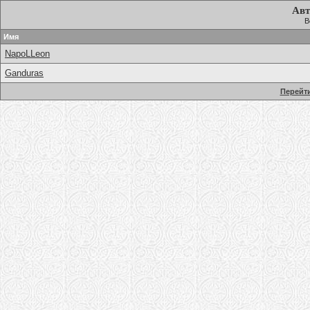
Авт
В
Имя
NapoLLeon
Ganduras
Перейти