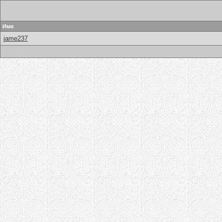
Имя
jame237