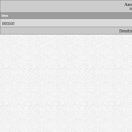
Авт
В
Имя
penson
Перейти