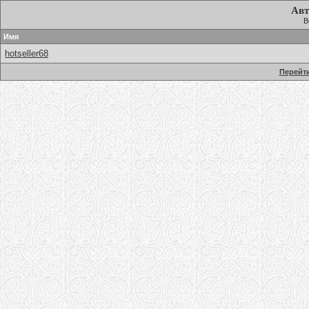
Авт
В
Имя
hotseller68
Перейти