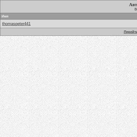
Авт
В
Имя
thomaspeter441
Перейти