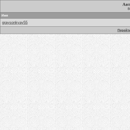
Авт
В
Имя
graysonkyay55
Перейти