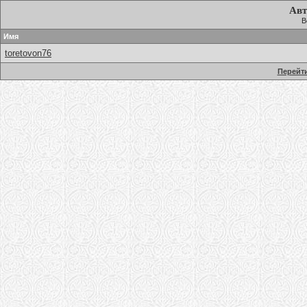
Авт
В
Имя
toretovon76
Перейти