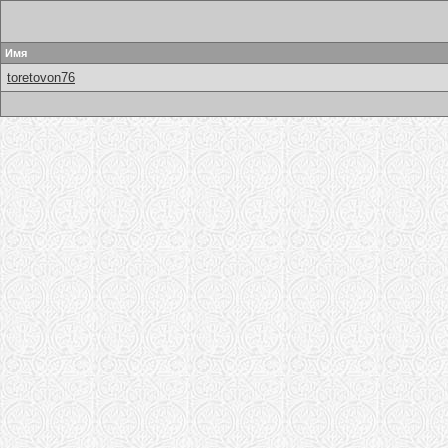
Имя
toretovon76