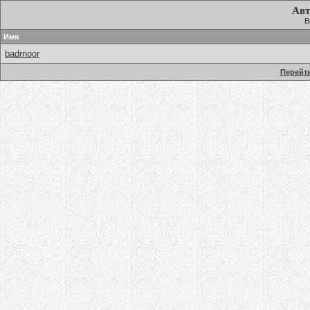
Авт
В
Имя
badrnoor
Перейти