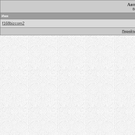
Авт
В
Имя
f168bizcom2
Перейти