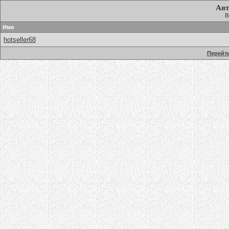
Авт
В
Имя
hotseller68
Перейти