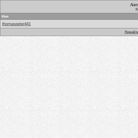
Авт
В
Имя
thomaspeter441
Перейти