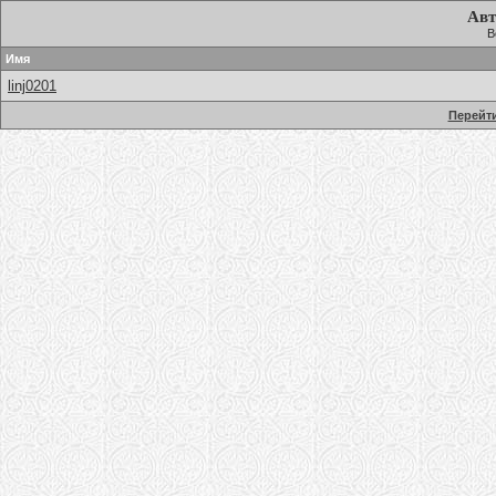
Авт
В
Имя
linj0201
Перейти