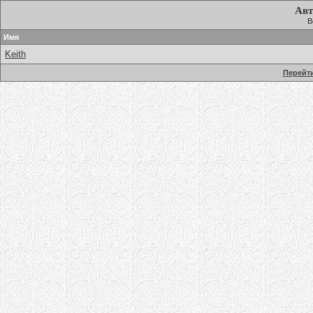
Авт
В
Имя
Keith
Перейти