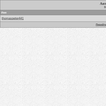
Авт
В
Имя
thomaspeter441
Перейти