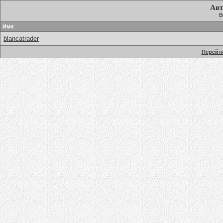
Авт
В
Имя
blancatrader
Перейти