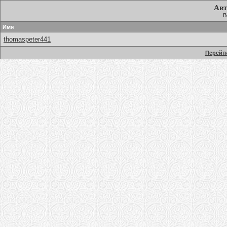
Авт
В
Имя
thomaspeter441
Перейти