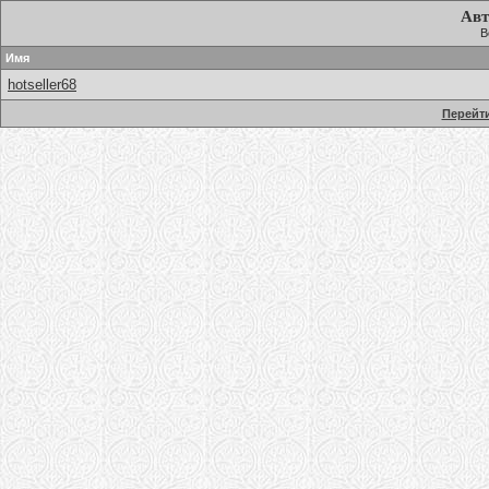
Авт
В
Имя
hotseller68
Перейти