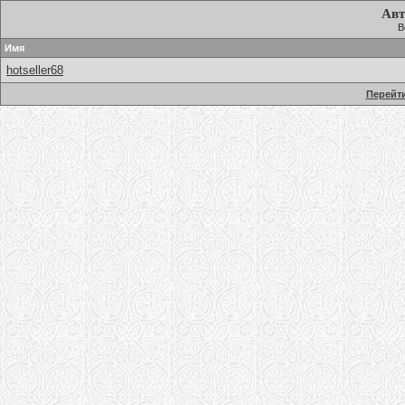
Авт
В
Имя
hotseller68
Перейти