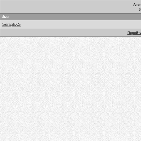
Авт
В
Имя
SeraphXS
Перейти