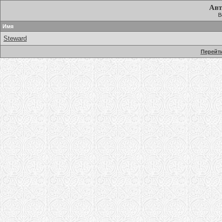
Авт
В
Имя
Steward
Перейти