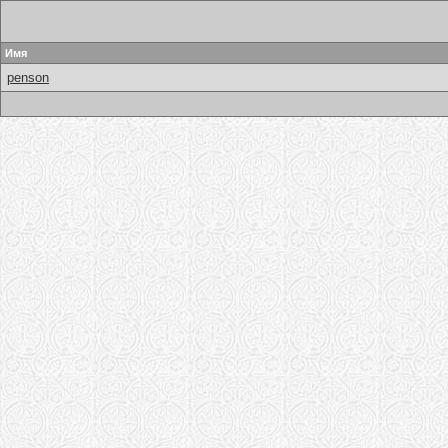
Имя
penson