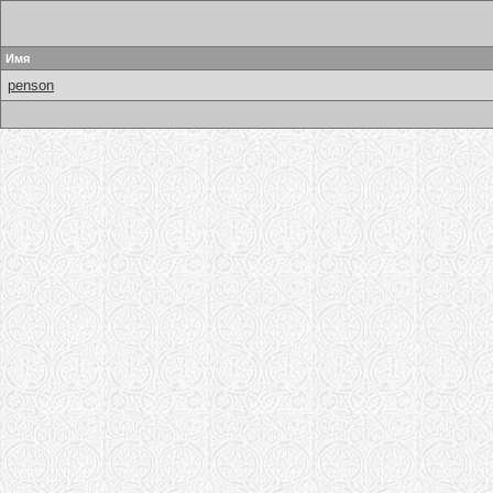
Имя
penson