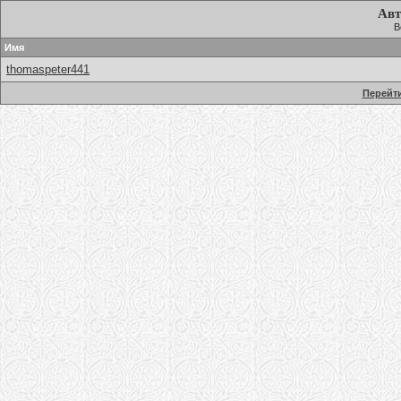
Авт
В
Имя
thomaspeter441
Перейти