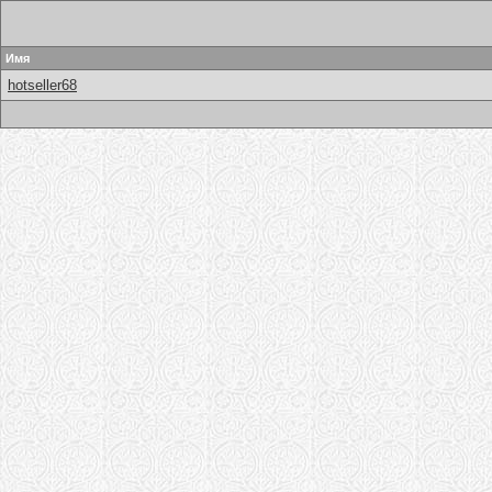
Имя
hotseller68