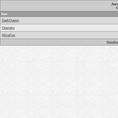
Авт
В
Имя
DarkQueen
Operativ
AliceFox
Перейти