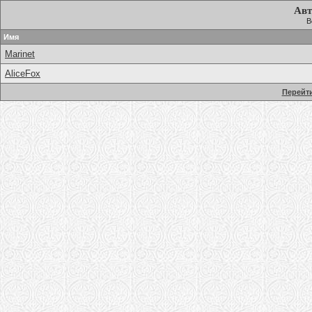
Авт
В
Имя
Marinet
AliceFox
Перейти