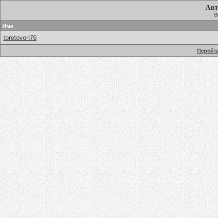
Авт
В
Имя
toretovon76
Перейти