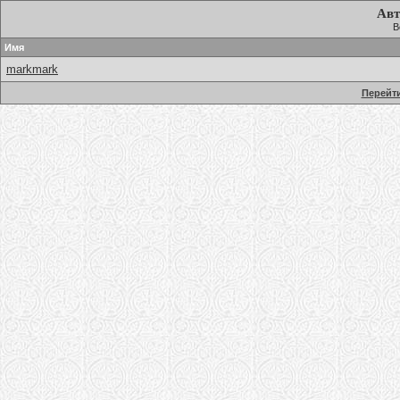
Авт
В
Имя
markmark
Перейти