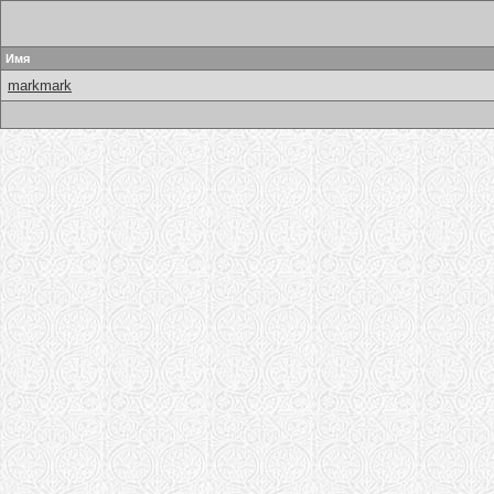
Имя
markmark