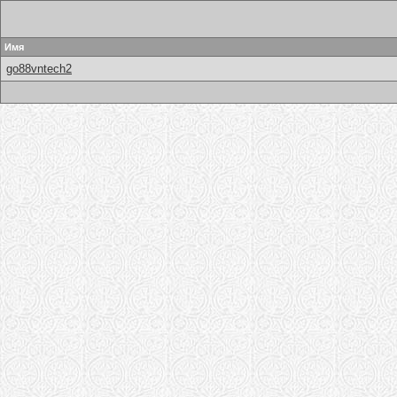
Имя
go88vntech2