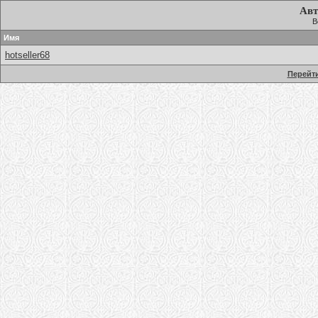
Авт
В
Имя
hotseller68
Перейти