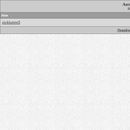
Авт
В
Имя
vicklunnn3
Перейти