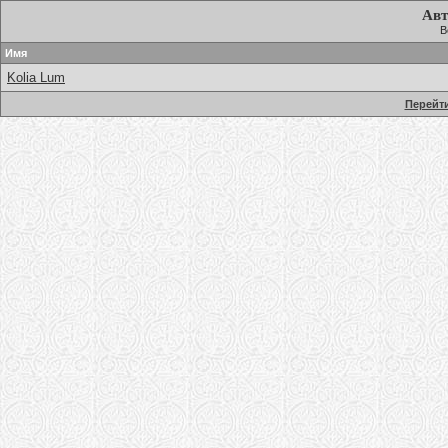
Авт
В
Имя
Kolia Lum
Перейти