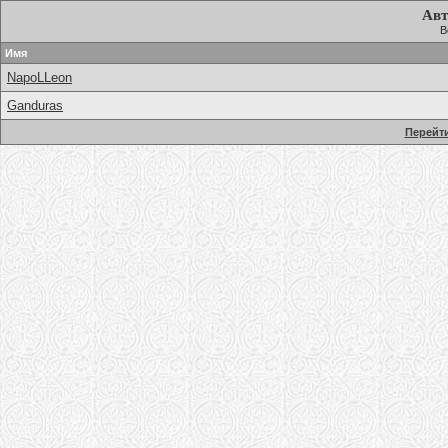
Авт
В
Имя
NapoLLeon
Ganduras
Перейти