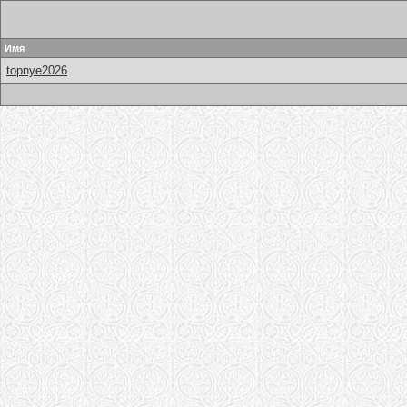
Имя
topnye2026