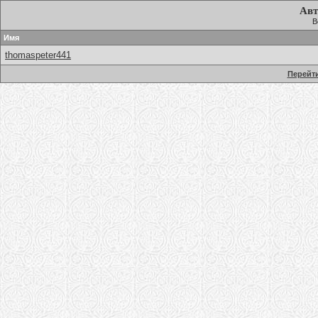
Авт
В
Имя
thomaspeter441
Перейти